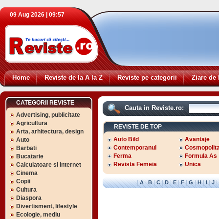
09 Aug 2026 | 09:57
Home
Reviste de la A la Z
Reviste pe categorii
Ziare de 
CATEGORII REVISTE
Cauta in Reviste.ro:
Advertising, publicitate
Agricultura
REVISTE DE TOP
Arta, arhitectura, design
Auto Bild
Avantaje
Auto
Contemporanul
Cosmopolit
Barbati
Ferma
Formula As
Bucatarie
Revista Femeia
Unica
Calculatoare si internet
Cinema
Copii
|
|
|
|
|
|
|
|
|
|
|
A
B
C
D
E
F
G
H
I
J
Cultura
Diaspora
Divertisment, lifestyle
Ecologie, mediu