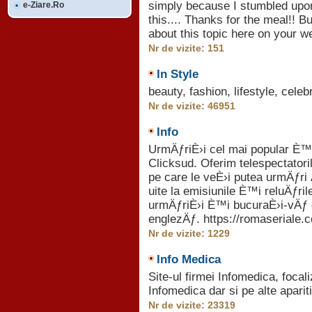
simply because I stumbled upon 
e-Ziare.Ro
this.... Thanks for the meal!! B
about this topic here on your we
Nr de vizite: 151
In Style
beauty, fashion, lifestyle, celebr
Nr de vizite: 46951
Info
UrmÄƒriÈ›i cel mai popular È™i
Clicksud. Oferim telespectatori
pe care le veÈ›i putea urmÄƒri
uite la emisiunile È™i reluÄƒril
urmÄƒriÈ›i È™i bucuraÈ›i-vÄƒ d
englezÄƒ. https://romaseriale.
Nr de vizite: 1229
Info Medica
Site-ul firmei Infomedica, focal
Infomedica dar si pe alte aparitii
Nr de vizite: 23319