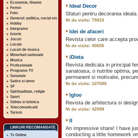
Economie, finante
Ideal Decor
Femei
Foto
Sfaturi pentru decorarea ideala 
General: politica, social etc
Nr de vizite: 75023
Hobby
Integrame
Idei de afaceri
Istorie
Revista celor care accepta pro
Jocuri
Locale
Nr de vizite: 40655
Locuri de munca
Minoritati nationale
iDieta
Muzica
Revista dedicata in principal fe
Profesionale
sanatoasa, o nutritie optima, pen
Programe TV
Sanatate
permanent si motivatie, precum 
Satira si umor
Nr de vizite: 107589
SF
Spiritualitate, religie
Igloo
Sport
Stiinta si tehnica
Revista de arhitectura si design
Telecomunicatii
Nr de vizite: 42599
Turism
II
LINKURI RECOMANDATE
An impressive share! I have jus
conducting a little homework on
Tv Online