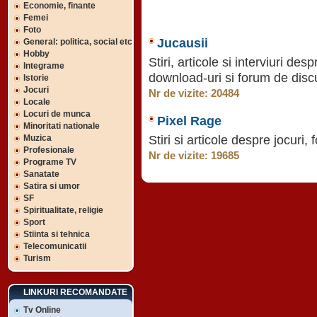
Economie, finante
Femei
Foto
Jucausii
General: politica, social etc
Hobby
Stiri, articole si interviuri des
Integrame
download-uri si forum de discu
Istorie
Jocuri
Nr de vizite: 20484
Locale
Locuri de munca
Pixel Rage
Minoritati nationale
Stiri si articole despre jocuri
Muzica
Profesionale
Nr de vizite: 19685
Programe TV
Sanatate
Satira si umor
SF
Spiritualitate, religie
Sport
Stiinta si tehnica
Telecomunicatii
Turism
LINKURI RECOMANDATE
Tv Online