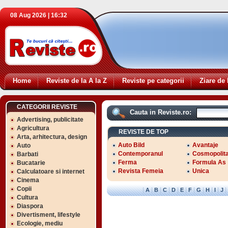
08 Aug 2026 | 16:32
Home
Reviste de la A la Z
Reviste pe categorii
Ziare de 
CATEGORII REVISTE
Cauta in Reviste.ro:
Advertising, publicitate
Agricultura
REVISTE DE TOP
Arta, arhitectura, design
Auto Bild
Avantaje
Auto
Contemporanul
Cosmopolit
Barbati
Ferma
Formula As
Bucatarie
Revista Femeia
Unica
Calculatoare si internet
Cinema
Copii
|
|
|
|
|
|
|
|
|
|
|
A
B
C
D
E
F
G
H
I
J
Cultura
Diaspora
Divertisment, lifestyle
Ecologie, mediu